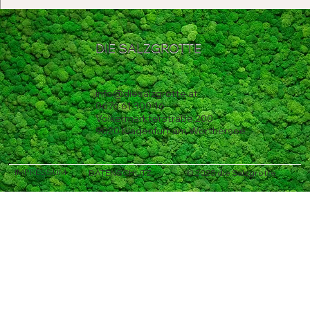
DIE SALZGROTTE
info@diesalzgrotte.at
0676 61 300 16
Völkermarkterstraße 200
9020 Klagenfurt am Wörthersee
IMPRESSUM
DATENSCHUTZ
© 2025 die Salzgrotte