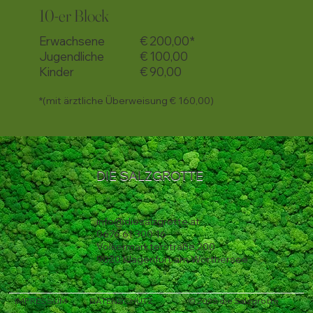
10-er Block
Erwachsene
€ 200,00*
Jugendliche
€ 100,00
Kinder
€ 90,00
*(mit ärztliche Überweisung € 160,00)
DIE SALZGROTTE
info@diesalzgrotte.at
0676 61 300 16
Völkermarkterstraße 200
9020 Klagenfurt am Wörthersee
IMPRESSUM
DATENSCHUTZ
© 2025 die Salzgrotte