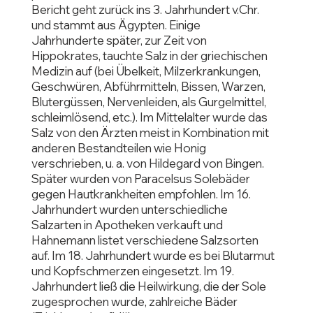
Bericht geht zurück ins 3. Jahrhundert v.Chr.
und stammt aus Ägypten. Einige
Jahrhunderte später, zur Zeit von
Hippokrates, tauchte Salz in der griechischen
Medizin auf (bei Übelkeit, Milzerkrankungen,
Geschwüren, Abführmitteln, Bissen, Warzen,
Blutergüssen, Nervenleiden, als Gurgelmittel,
schleimlösend, etc.). Im Mittelalter wurde das
Salz von den Ärzten meist in Kombination mit
anderen Bestandteilen wie Honig
verschrieben, u. a. von Hildegard von Bingen.
Später wurden von Paracelsus Solebäder
gegen Hautkrankheiten empfohlen. Im 16.
Jahrhundert wurden unterschiedliche
Salzarten in Apotheken verkauft und
Hahnemann listet verschiedene Salzsorten
auf. Im 18. Jahrhundert wurde es bei Blutarmut
und Kopfschmerzen eingesetzt. Im 19.
Jahrhundert ließ die Heilwirkung, die der Sole
zugesprochen wurde, zahlreiche Bäder